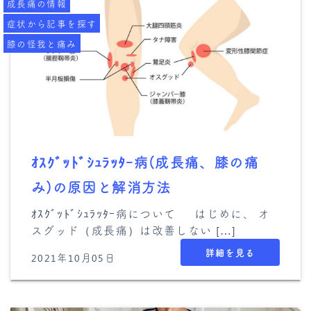
成長痛の情報
症状から記事を探す
膝の怪我と痛み
ｵｽｸﾞｯﾄﾞｼｭﾗｯﾀｰ病(成長痛、膝の痛
み)の原因と解消方法
ｵｽｸﾞｯﾄﾞｼｭﾗｯﾀｰ病について はじめに、 オ
スグッド（成長痛）は改善しない […]
詳細を見る
2021年10月05日