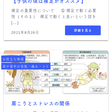
【子供の頃は裸足がオススメ】
裸足の重要性について ➀ 裸足で動く必要
性（その１） 裸足で動くと良いという話を
[…]
詳細を見る
2021年8月26日
お役立ち情報
肩や背中の怪我・痛み・コリ
肩こりとストレスの関係