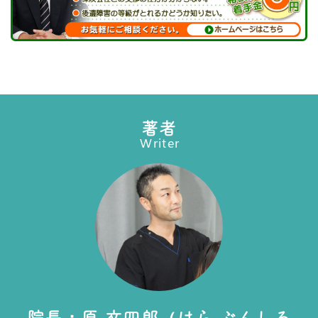
著者
Writer
院長：原 文四郎（はら ぶんしろ