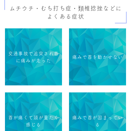
ムチウチ・むち打ち症・頚椎捻挫などに
よくある症状
交通事故で追突され首
痛みで首を動かせない
に痛みが走った
首が痛くて頭が重たく
痛みで首が固まってい
感じる
る