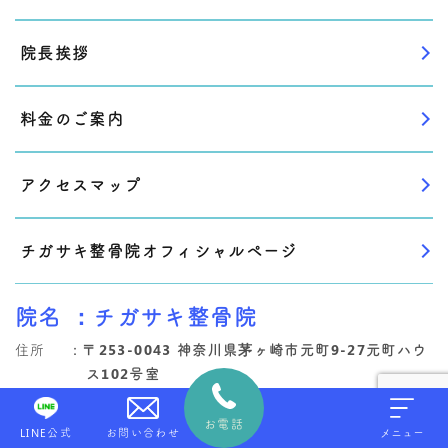
院長挨拶
料金のご案内
アクセスマップ
チガサキ整骨院オフィシャルページ
院名
：チガサキ整骨院
住所
：
〒253-0043 神奈川県茅ヶ崎市元町9-27元町ハウ
ス102号室
最寄
：茅ヶ崎駅 北口 徒歩４分
お電話
LINE公式
お問い合わせ
メニュー
駐車場
：駐輪場あり 茅ヶ崎駅周辺コインパーキング、近