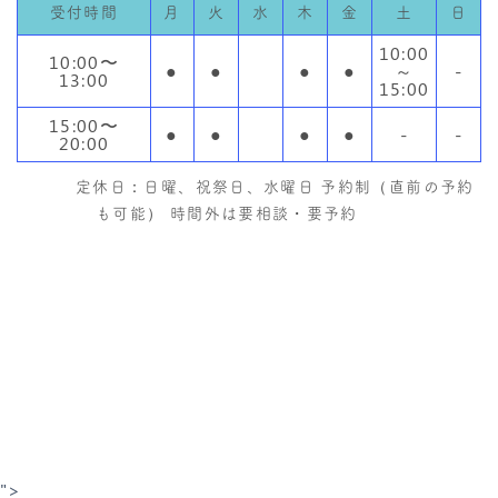
受付時間
月
火
水
木
金
土
日
10:00
10:00〜
●
●
●
●
～
-
13:00
15:00
15:00〜
●
●
●
●
-
-
20:00
定休日：日曜、祝祭日、水曜日 予約制（直前の予約
も可能） 時間外は要相談・要予約
">