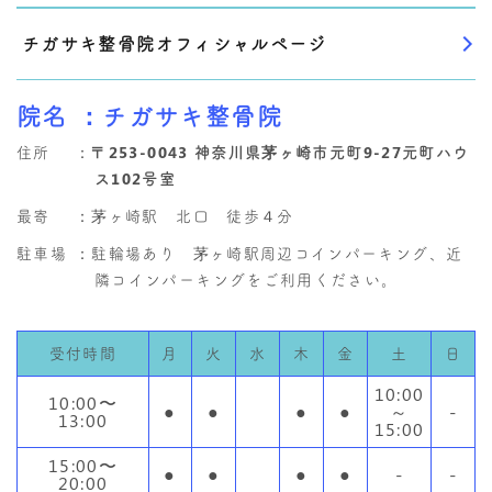
チガサキ整骨院オフィシャルページ
院名
：チガサキ整骨院
住所
：
〒253-0043 神奈川県茅ヶ崎市元町9-27元町ハウ
ス102号室
最寄
：茅ヶ崎駅 北口 徒歩４分
駐車場
：駐輪場あり 茅ヶ崎駅周辺コインパーキング、近
隣コインパーキングをご利用ください。
受付時間
月
火
水
木
金
土
日
10:00
10:00〜
●
●
●
●
～
-
13:00
15:00
15:00〜
●
●
●
●
-
-
20:00