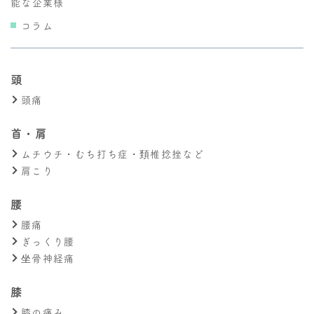
能な企業様
コラム
頭
頭痛
首・肩
ムチウチ・むち打ち症・頚椎捻挫など
肩こり
腰
腰痛
ぎっくり腰
坐骨神経痛
膝
膝の痛み