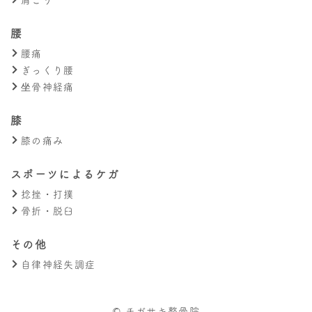
腰
腰痛
ぎっくり腰
坐骨神経痛
膝
膝の痛み
スポーツによるケガ
捻挫・打撲
骨折・脱臼
その他
自律神経失調症
© チガサキ整骨院