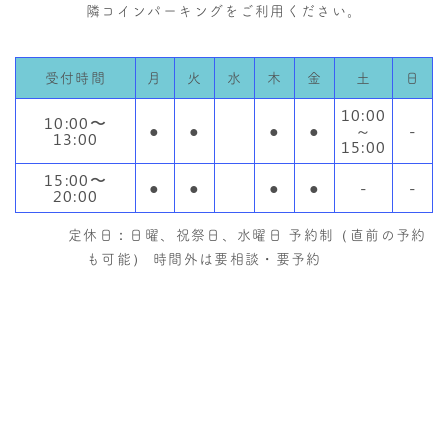
隣コインパーキングをご利用ください。
受付時間
月
火
水
木
金
土
日
10:00
10:00〜
●
●
●
●
～
-
13:00
15:00
15:00〜
●
●
●
●
-
-
20:00
定休日：日曜、祝祭日、水曜日 予約制（直前の予約
も可能） 時間外は要相談・要予約