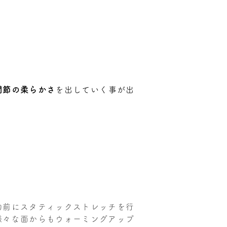
関節の柔らかさ
を出していく事が出
。
動前にスタティックストレッチを行
様々な面からもウォーミングアップ