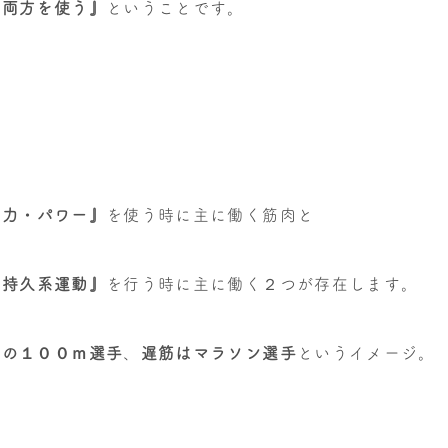
の両方を使う
』
ということです。
発力・パワー』
を使う時に主に働く筋肉と
、持久系運動』
を行う時に主に働く２つが存在します。
上の１００ｍ選手
、
遅筋はマラソン選手
というイメージ。